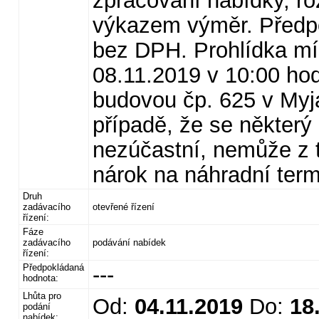
zpracování nabídky, ro
výkazem výměr. Předp
bez DPH. Prohlídka mí
08.11.2019 v 10:00 hod
budovou čp. 625 v Myja
případě, že se některý
nezúčastní, nemůže z 
nárok na náhradní term
Druh
zadávacího
otevřené řízení
řízení:
Fáze
zadávacího
podávání nabídek
řízení:
Předpokládaná
---
hodnota:
Lhůta pro
Od:
04.11.2019
Do:
18
podání
nabídek: