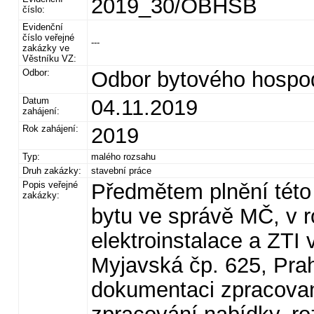
2019_30/OBHSB
číslo:
Evidenční
číslo veřejné
---
zakázky ve
Věstníku VZ:
Odbor:
Odbor bytového hospod
Datum
04.11.2019
zahájení:
Rok zahájení:
2019
Typ:
malého rozsahu
Druh zakázky:
stavební práce
Popis veřejné
Předmětem plnění této
zakázky:
bytu ve správě MČ, v 
elektroinstalace a ZTI
Myjavská čp. 625, Pra
dokumentaci zpracovan