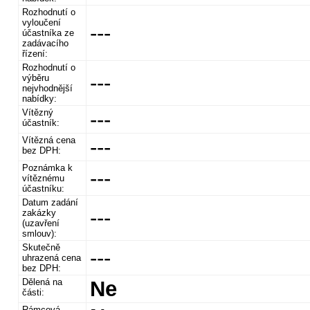
Rozhodnutí o
vyloučení
---
účastníka ze
zadávacího
řízení:
Rozhodnutí o
---
výběru
nejvhodnější
nabídky:
Vítězný
---
účastník:
Vítězná cena
---
bez DPH:
Poznámka k
---
vítěznému
účastníku:
Datum zadání
---
zakázky
(uzavření
smlouv):
Skutečně
---
uhrazená cena
bez DPH:
Dělená na
Ne
části:
Rámcová