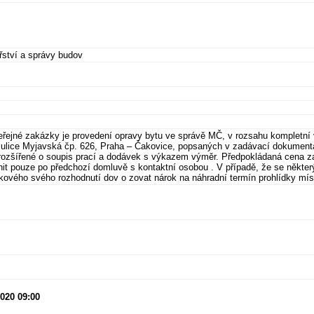
ství a správy budov
eřejné zakázky je provedení opravy bytu ve správě MČ, v rozsahu kompletní 
 ulice Myjavská čp. 626, Praha – Čakovice, popsaných v zadávací dokument
 rozšířené o soupis prací a dodávek s výkazem výměr. Předpokládaná cena 
nit pouze po předchozí domluvě s kontaktní osobou . V případě, že se někter
ového svého rozhodnutí dov o zovat nárok na náhradní termín prohlídky mís
2020 09:00