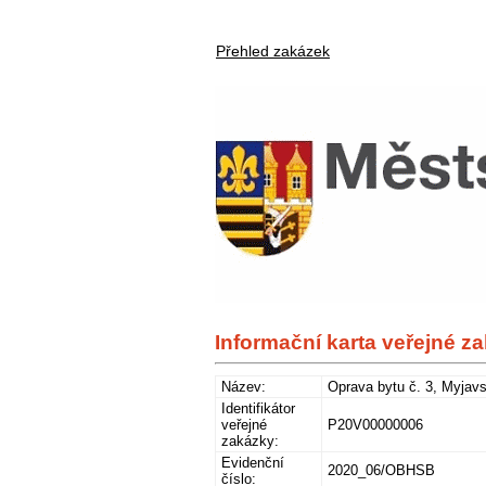
Přehled zakázek
Informační karta veřejné z
Název:
Oprava bytu č. 3, Myjav
Identifikátor
veřejné
P20V00000006
zakázky:
Evidenční
2020_06/OBHSB
číslo: