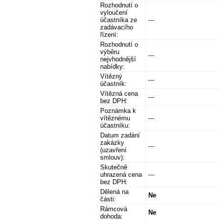
Rozhodnutí o
vyloučení
účastníka ze
---
zadávacího
řízení:
Rozhodnutí o
výběru
---
nejvhodnější
nabídky:
Vítězný
---
účastník:
Vítězná cena
---
bez DPH:
Poznámka k
vítěznému
---
účastníku:
Datum zadání
zakázky
---
(uzavření
smlouv):
Skutečně
uhrazená cena
---
bez DPH:
Dělená na
Ne
části:
Rámcová
Ne
dohoda: