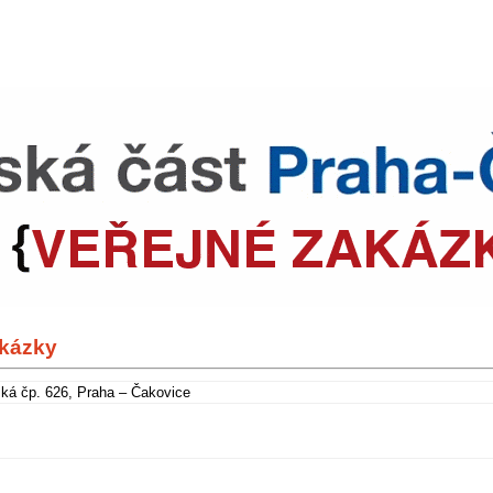
akázky
ská čp. 626, Praha – Čakovice