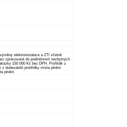
výměny elektroinstalace a ZTI včetně
aci zpracované do podrobností nezbytných
zakázky 150 000 Kč bez DPH. Prohlídk u
ý z dodavatelů prohlídky místa plnění
ta plnění