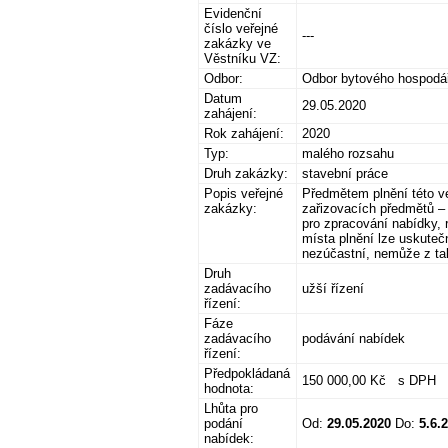
Evidenční
číslo veřejné
---
zakázky ve
Věstníku VZ:
Odbor:
Odbor bytového hospodář
Datum
29.05.2020
zahájení:
Rok zahájení:
2020
Typ:
malého rozsahu
Druh zakázky:
stavební práce
Popis veřejné
Předmětem plnění této v
zakázky:
zařizovacích předmětů –
pro zpracování nabídky,
místa plnění lze uskuteč
nezúčastní, nemůže z tak
Druh
zadávacího
užší řízení
řízení:
Fáze
zadávacího
podávání nabídek
řízení:
Předpokládaná
150 000,00 Kč s DPH
hodnota:
Lhůta pro
podání
Od:
29.05.2020
Do:
5.6.
nabídek: