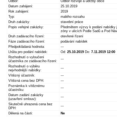
Odbor:
Odbor rozvoje a údržby obce
Datum zahájení:
25.10.2019
Rok zahájení:
2019
Typ:
malého rozsahu
Druh zakázky:
stavební práce
Popis veřejné zakázky:
Předmětem výzvy k podání nabídky je
zóny v ulicích Podle Sadů a Pod Náv
Druh zadávacího řízení:
otevřené řízení
Fáze zadávacího řízení:
podávání nabídek
Předpokládaná hodnota:
---
Lhůta pro podání nabídek:
Od:
25.10.2019
Do:
7.11.2019 12:00
Rozhodnutí o vyloučení
---
účastníka ze zadávacího řízení:
Rozhodnutí o výběru
---
nejvhodnější nabídky:
Vítězný účastník:
---
Vítězná cena bez DPH:
---
Poznámka k vítěznému
---
účastníku:
Datum zadání zakázky
---
(uzavření smlouv):
Skutečně uhrazená cena bez
---
DPH:
Dělená na části:
Ne